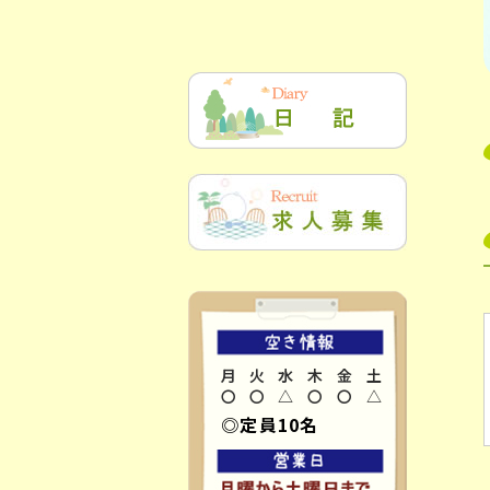
月
火
水
木
金
土
〇
〇
△
〇
〇
△
◎定員10名